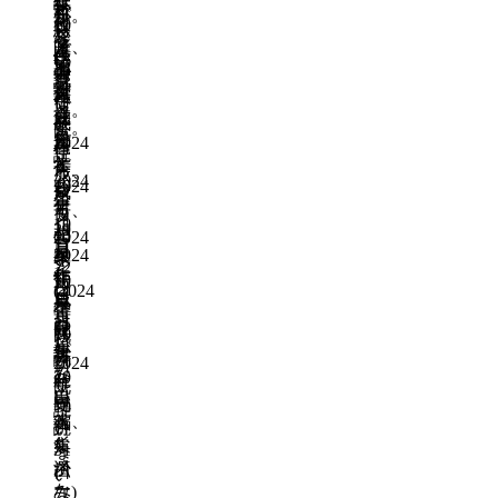
行
な
読
年
と
か
イ
れ
く。
日
が
と
政
行
10
思
ら
メ
な
な
で、
月
区
政
う
正
作
ー
既
い
い
24
事
の
運
直
成
ジ
読
こ
日
業
見
作
営
作
な
日
で
と。
効
直
成
に
成
と
す。
既
果
し
日
資
2024
日
こ
作
読
と
と
年
す
作
ろ、
成
2024
2024
し
10
い
る
成
イ
日
年
年
月
て、
っ
も
日
メ
10
11
29
相
た
の
2024
ー
月
月
日
2024
乗
き
年
ジ
22
1
年
作
効
っ
10
を
日
(
2024
日
11
成
月
果
か
持
年
月
日
25
を
け
既
10
ち
既
1
日
生
が
読
月
き
読
日
2024
み
な
29
れ
年
既
出
い
日
既
て
10
読
す
と、
編
読
月
い
イ
な
集
31
な
メ
か
済
日
い
ー
な
み
)