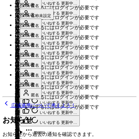
相
て
高
想
menu
いいねする
更新中…
性
を
自
単
投稿者
匿名
性
も
いいねするにはログインが必要です
い。
論
を
持
治
一
menu
いいねする
更新中…
が
い
担
で
最
投稿者
名称未設定
感
つ
いいねするにはログインが必要です
体
自
い
い
当
は
初
menu
いいねする
更新中…
じ
自
で
治
自
投稿者
匿名
い
や
者
いいねするにはログインが必要です
色々
は
な
治
人
体
分
menu
イ
いいねする
更新中…
つ
が
と
い
行
投稿者
匿名
い
体
口
いいねするにはログインが必要です
で
事
メ
も
や
語
い
政
menu
が、
いいねする
更新中…
で
減
は、
に
名
投稿者
匿名
ー
や
り
れ
いいねするにはログインが必要です
ね！
側
や
連
少
事
し
前
menu
ジ
っ
いいねする
更新中…
た
る
や
は、
限
投稿者
匿名
ら
携
が
業
いいねするにはログインが必要です
づ
は
で
ち
く
が
ろ
広
ら
menu
な
し
いいねする
更新中…
想
規
ら
い
言
投稿者
匿名
す。
ゃ
て
い
う！
いいねするにはログインが必要です
域
れ
け
て
定
模
い
い
葉
あ
menu
っ
も
いいねする
更新中…
ざ
と
連
た
効
投稿者
匿名
れ
事
さ
的
いいねするにはログインが必要です
感
だ
と
て
し
実
い
携
人
率
作
ば
menu
を
れ
いいねする
更新中…
に
じ
け
重
投稿者
は、
匿名
手
が
際
う
が
いいねするにはログインが必要です
員
化？
成
い
進
る
も、
だ
だ
要
基
続
menu
ら
に
いいねする
更新中…
ノ
素
で
無
日
け
匿名
め
中
PR
が、
いいねするにはログインが必要です
と、
性
礎
き
み
実
リ
晴
は
駄
な
効
る
menu
で、
いいねする
更新中…
思
ふ
は
自
広域連携について考えよう！
と
が
行
で
2024
ら
や
いいねするにはログインが必要です
が
い
果
こ
施
っ
わ
わ
治
か
あ
年
menu
に
始
いいねする
更新中…
し
れ
省
と
的
と
設
た
っ
か
体
報
10
お知らせ
る。
移
ま
い
る
け
い
に
は
や
menu
いいねする
更新中…
よ
と
る
月
の
告
そ
っ
と
こ
そ
わ
も
相
業
り
し
作
け
29
立
と
う
menu
て、
思
と
う
お知らせから過去の通知を確認できます。
れ
限
乗
務
い
日
て
成
ど、
場
か
と
担