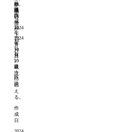
既
ジ。
か
作
既
読
重
成
作
読
い
日
成
腰
日
2024
が
年
上
2024
10
が
年
月
ら
10
21
な
月
日
い
29
よ
日
既
う
読
既
に
読
思
え
る。
作
成
日
2024