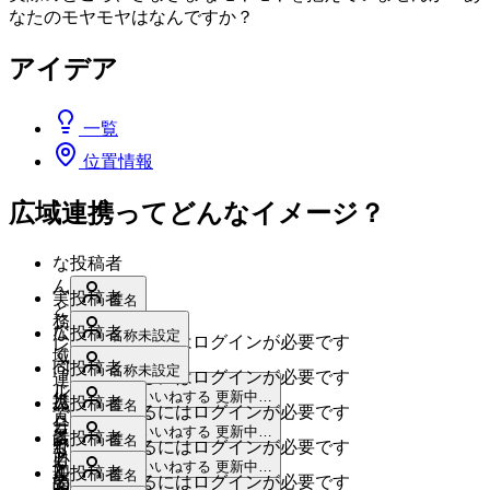
なたのモヤモヤはなんですか？
アイデア
一覧
位置情報
広域連携ってどんなイメージ？
な
投稿者
ん
実
投稿者
匿名
と
務
な
広
投稿者
名称未設定
いいねするにはログインが必要です
レ
く、
域
ベ
同
投稿者
名称未設定
いいねするにはログインが必要です
「防
連
ル
じ
いいねする
更新中…
災
携
ハ
投稿者
匿名
いいねするにはログインが必要です
で
背
分
し
ー
menu
いいねする
更新中…
は
景・
多
投稿者
匿名
野」
いいねするにはログインが必要です
な
ド
必
目
く
menu
いいねする
更新中…
と
く
ル
理
投稿者
匿名
要
いいねするにはログインが必要です
的
の