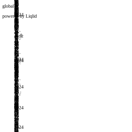
っ
に
な
て
定
効
を
ろ
い
日
あ
か
が
す
global
当
て
も
気
い
的
果
既
広
い
る
ま
ら
め
る
が
い
限
が
る
事
も
2024
読
域
ろ
powered by Liqlid
テ
り
す
ん
と
変
る
り
す
年
も
業
期
的
め
ー
時
る
ど
誰
わ
か
が
る
10
の
に
待
に
ん
マ
間
と、
く
も
り
も
あ
月
な
で
行
ど
を
を
「余
さ
作
や
ト
し
作
31
る。
っ
き
う
く
具
さ
裕
い
成
り
日
ッ
れ
成
ど
て
る
こ
さ
体
い
が
や
日
た
プ
な
日
ん
し
が、
と
い
的
て
既
な
つ
が
が
い
ど
ま
主
で、
に
2024
考
読
い
2024
一
ら
変
が、
ん
う
作
導
将
年
絞
え
年
の
度
な
わ
町
連
も
成
す
来
10
る
11
る
で
始
い
る
民
携
の
日
る
月
を
月
と、
こ
後
め
う
か
す
を、
22
リ
見
1
一
と
作
回
た
ち
ら
2024
べ
日
広
ー
日
据
気
が
成
し」
ら
年
に
す
き。
域
ダ
え
に
で
日
に
建
10
形
既
る
既
に
ー
た
現
き
な
月
前
作
骸
読
と
読
取
が
持
2024
実
て
25
り
上
成
化
特
年
り
い
続
化
日
い
が
や
日
し
に
10
組
た
可
す
な
ち
め
て
興
月
む
り、
能
既
2024
る
い
な
ら
い
味
31
こ